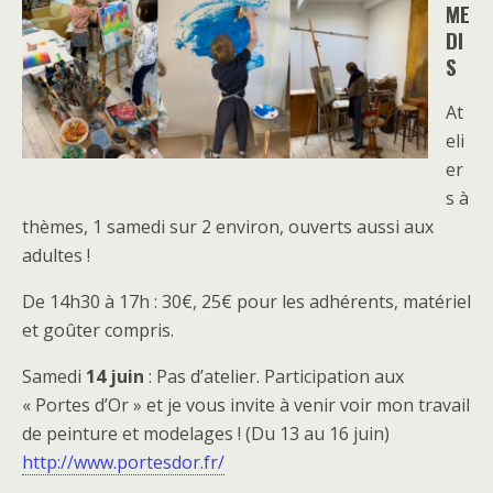
ME
DI
S
At
eli
er
s à
thèmes, 1 samedi sur 2 environ, ouverts aussi aux
adultes !
De 14h30 à 17h : 30€, 25€ pour les adhérents, matériel
et goûter compris.
Samedi
14 juin
: Pas d’atelier. Participation aux
« Portes d’Or » et je vous invite à venir voir mon travail
de peinture et modelages ! (Du 13 au 16 juin)
http://www.portesdor.fr/