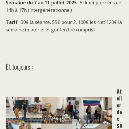
Semaine du 7 au 11 juillet 2025
: 5 demi-journées de
14h à 17h (intergénérationnel)
Tarif
: 30€ la séance, 55€ pour 2, ⁠100€ les 4 et ⁠120€ la
semaine (matériel et goûter/thé compris)
.
.
Et toujours :
.
At
eli
er
de
s
SA