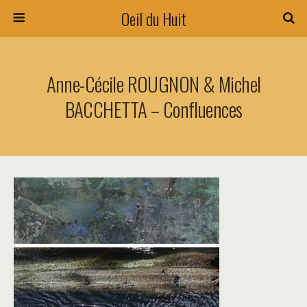
Oeil du Huit
Anne-Cécile ROUGNON & Michel
BACCHETTA – Confluences