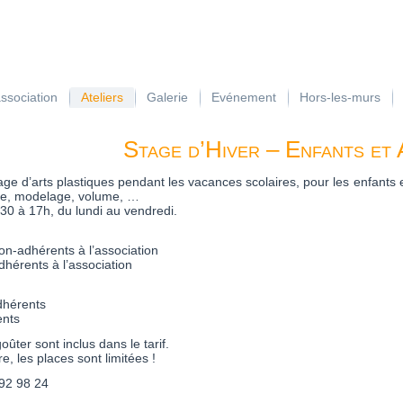
association
Ateliers
Galerie
Evénement
Hors-les-murs
Stage d’Hiver – Enfants et
 d’arts plastiques pendant les vacances scolaires, pour les enfants et 
ure, modelage, volume, …
30 à 17h, du lundi au vendredi.
on-adhérents à l’association
hérents à l’association
:
adhérents
ents
goûter sont inclus dans le tarif.
e, les places sont limitées !
 92 98 24