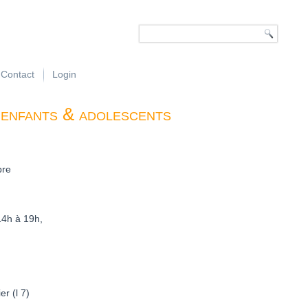
Contact
Login
enfants & adolescents
bre
14h à 19h,
r (l 7)