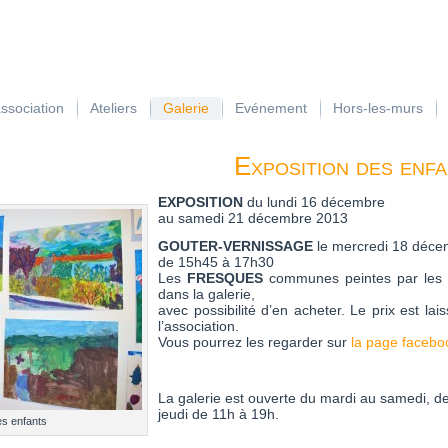
association
Ateliers
Galerie
Evénement
Hors-les-murs
Exposition des enf
EXPOSITION
du lundi 16 décembre
au samedi 21 décembre 2013
GOUTER-VERNISSAGE
le mercredi 18 déce
de 15h45 à 17h30
Les
FRESQUES
communes peintes par les en
dans la galerie,
avec possibilité d’en acheter. Le prix est la
l’association.
Vous pourrez les regarder sur
la page faceb
La galerie est ouverte du mardi au samedi, d
jeudi de 11h à 19h.
es enfants