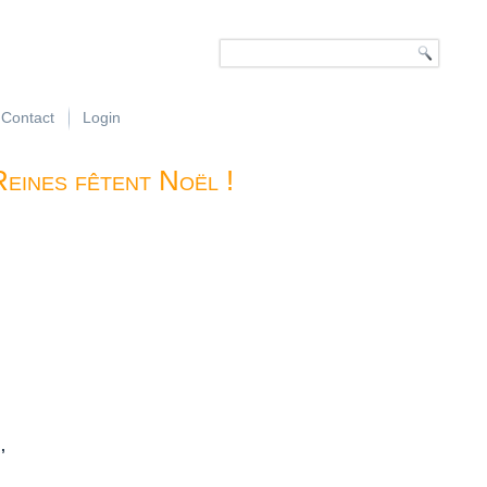
Contact
Login
ines fêtent Noël !
,