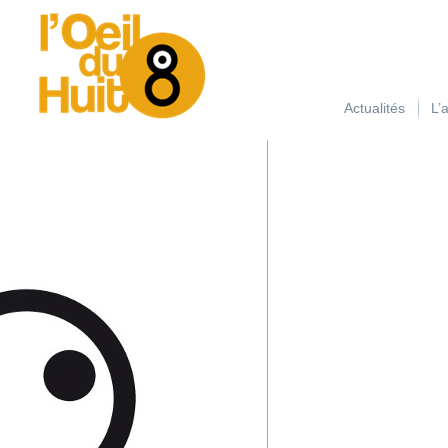
займ на карту с плохой кредитной историей
Actualités
L’