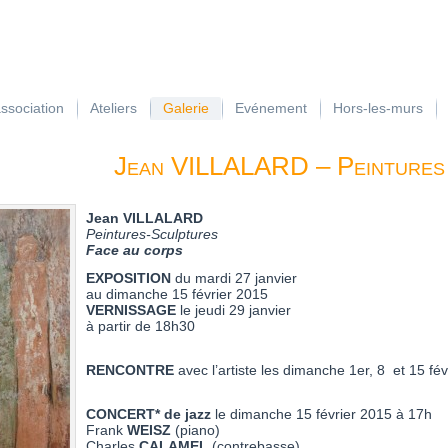
association
Ateliers
Galerie
Evénement
Hors-les-murs
Jean VILLALARD – Peintures
Jean VILLALARD
Peintures-Sculptures
Face au corps
EXPOSITION
du mardi 27 janvier
au dimanche 15 février 2015
VERNISSAGE
le jeudi 29 janvier
à partir de 18h30
RENCONTRE
avec l’artiste les dimanche 1er, 8 et 15 fé
CONCERT* de jazz
le dimanche 15 février 2015 à 17h
Frank
WEISZ
(piano)
Charles
CALAMEL
(contrebasse)