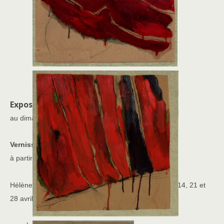
[SHOW PICTURE LIST]
Exposition du mardi 9 avril
au dimanche 28 avril 2013
Vernissage le jeudi 11 avril
à partir de 18h30
Hélène Dureau-Martini sera présente les dimanches 14, 21 et
28 avril de 11h à 19h.