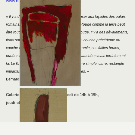
www.helene-dureau-martini.fr
« Il y a des rouges mats, profonds, qui font penser aux façades des palais
romains. Mais sont-ce vraiment des rouges ? Rouge comme la terre peut
être rouge, jamais parfaitement, uniquement rouge.
Il y a des dévalements,
tirant sur le rose, pales. Le blanc n’est pas loin, couche précédente ou
couche à venir. Et toujours, brisant la monochromie, ces failles brutes,
ourlées de fusain ou de craie noire, à peine ébauchées mais terriblement
là. Le Kraft apparait, vierge, simple trait ou figure simple, carré, rectangle
imparfaits, hésitants, pré-formes ou entre-formes. »
Bernard BONNET
Galerie ouverte du mardi au samedi de 14h à 19h,
jeudi et dimanche de 11h à 19h.