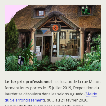
Le 1er prix professionnel
: les locaux de la rue Milton
fermant leurs portes le 15 juillet 2019, l’exposition du
lauréat se déroulera dans les salons Aguado (
Mairie
du 9e arrondissement
), du 3 au 21 février 2020.