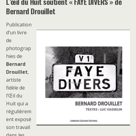
L’œil du Huit soutient « FAYE DIVERS » de
Bernard Drouillet
Publication
d’un livre
de
photograp
hies de
Bernard
Drouillet
,
artiste
fidèle de
l’Œil du
Huit qui a
régulièrem
ent exposé
son travail
dans les