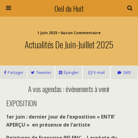
Oeil du Huit
1 Juin 2025 • Aucun Commentaire
Actualités De Juin-Juillet 2025
Partager
Tweeter
Épingler
E-mail
SMS
A vos agendas : événements à venir
EXPOSITION
1er juin : dernier jour de l’exposition « ENTR’
APERÇU » en présence de l’artiste
Peintures de Françoise PELENC
–
Lauréate du