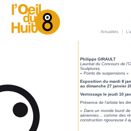
займ на карту с плохой кредитной историей
Actualités
L’
Philippe GIRAULT
Lauréat du Concours de l’O
Sculptures
« Points de suspensions »
Exposition du mardi 8 jan
au dimanche 27 janvier 2
Vernissage le jeudi 10 jan
Présence de l’artiste les d
«
Dans un monde lourd de m
aériennes… comme des rêves
construction rigoureuse il 