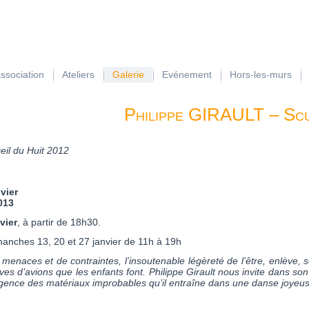
association
Ateliers
Galerie
Evénement
Hors-les-murs
Philippe GIRAULT – Sc
eil du Huit 2012
vier
013
vier
, à partir de 18h30.
imanches 13, 20 et 27 janvier de 11h à 19h
enaces et de contraintes, l’insoutenable légèreté de l’être, enlève, 
 d’avions que les enfants font. Philippe Girault nous invite dans son
agence des matériaux improbables qu’il entraîne dans une danse joyeus
[SHOW AS SLIDESHOW]