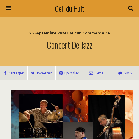
Oeil du Huit
25 Septembre 2024 • Aucun Commentaire
Concert De Jazz
Partager
Tweeter
Épingler
E-mail
SMS