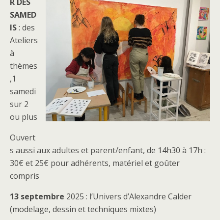
R DES
SAMED
IS
: des
Ateliers
à
thèmes
,1
samedi
sur 2
ou plus
Ouvert
s aussi aux adultes et parent/enfant, de 14h30 à 17h :
30€ et 25€ pour adhérents, matériel et goûter
compris
13 septembre
2025 : l’Univers d’Alexandre Calder
(modelage, dessin et techniques mixtes)