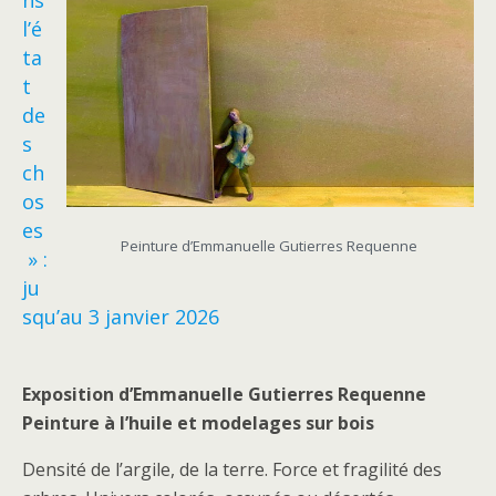
ns
l’é
ta
t
de
s
ch
os
es
Peinture d’Emmanuelle Gutierres Requenne
» :
ju
squ’au 3 janvier 2026
Exposition d’Emmanuelle Gutierres Requenne
Peinture à l’huile et modelages sur bois
Densité de l’argile, de la terre. Force et fragilité des